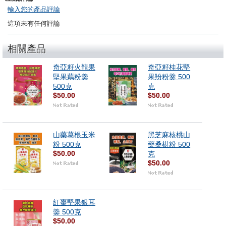
輸入您的產品評論
這項未有任何評論
相關產品
奇亞籽火龍果
奇亞籽桂花堅
堅果藕粉羮
果羒粉羹 500
500克
克
$50.00
$50.00
山藥葛根玉米
黑芝麻核桃山
粉 500克
藥桑椹粉 500
$50.00
克
$50.00
紅棗堅果銀耳
羮 500克
$50.00