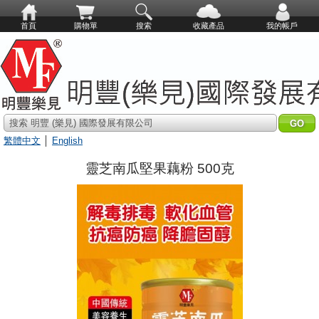
首頁
購物單
搜索
收藏產品
我的帳戶
搜索 明豐 (樂見) 國際發展有限公司
繁體中文
│
English
靈芝南瓜堅果藕粉 500克