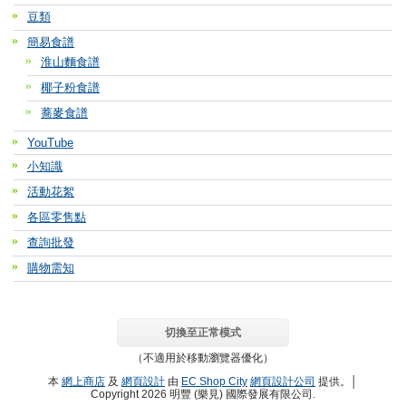
豆類
簡易食譜
淮山麵食譜
椰子粉食譜
蕎麥食譜
YouTube
小知識
活動花絮
各區零售點
查詢批發
購物需知
切換至正常模式
（不適用於移動瀏覽器優化）
本
網上商店
及
網頁設計
由
EC Shop City
網頁設計公司
提供。│
Copyright 2026 明豐 (樂見) 國際發展有限公司.